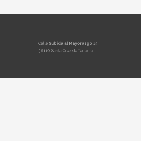
Calle
Subida al Mayorazgo
14
38110 Santa Cruz de Tenerife