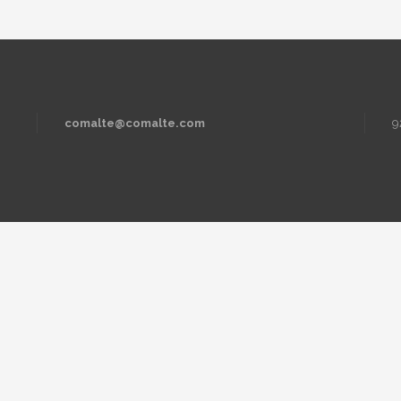
comalte@comalte.com
9