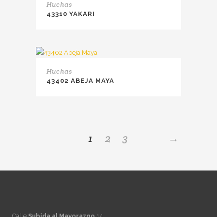
Huchas
43310 YAKARI
Huchas
43402 ABEJA MAYA
1
2
3
→
Calle
Subida al Mayorazgo
14