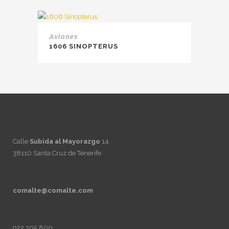
Aviones
1606 SINOPTERUS
Calle
Subida al Mayorazgo
14
38110 Santa Cruz de Tenerife
comalte@comalte.com
922 205 800