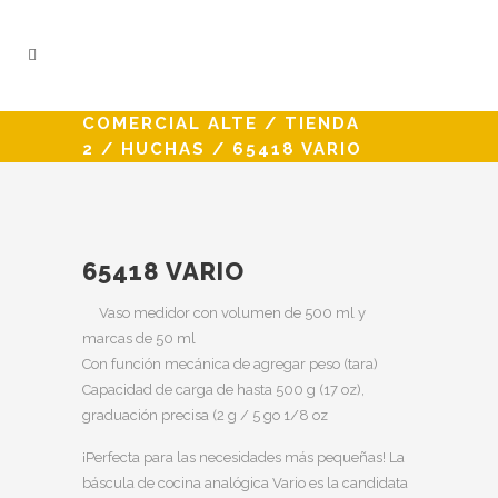
COMERCIAL ALTE
/
TIENDA
2
/
HUCHAS
/
65418 VARIO
65418 VARIO
Vaso medidor con volumen de 500 ml y
marcas de 50 ml
Con función mecánica de agregar peso (tara)
Capacidad de carga de hasta 500 g (17 oz),
graduación precisa (2 g / 5 go 1/8 oz
¡Perfecta para las necesidades más pequeñas!
La
báscula de cocina analógica Vario es la candidata