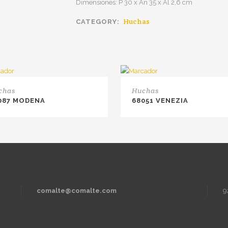
Dimensiones: P 30 x An 35 x Al 2,6 cm
Huchas
CATEGORY:
chas
Huchas
087 MODENA
68051 VENEZIA
comalte@comalte.com
9