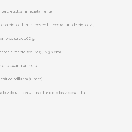
 interpretados inmediatamente
 con dígitos iluminados en blanco (altura de dígitos 4,5
ón precisa de 100 g)
 especialmente seguro (35 x 30 cm)
r que tocarla primero
romático brillante (8 mm)
s de vida útil con un uso diario de dos veces al día