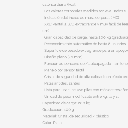
calórica diaria (kcal)
· Los valores corporales medidos son evaluados e
· Indicación del índice de masa corporal (IMC)
· XXL: Pantalla LCD extragrande y muy fácil de leer
cm)
· Gran capacidad de carga, hasta 200 kg (graduaci
· Reconocimiento automático de hasta 8 usuarios
· Superficie de pesado extragrande para un apoyo
· Diseño plano (26 mm)
· Función autoencendido / autoapagado – sin tene
· Manejo por sensor táctil
· Cristal de seguridad de alta calidad con efecto c
· Patas antideslizantes
· Lista para usar: Incluye pilas con más de tres año
· Unidad de peso modificable entre kg, lb y st
Capacidad de carga: 200 kg
Graduación: 100 g
Material: Cristal de seguridad / plástico
Color: Plata