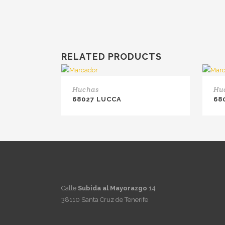
RELATED PRODUCTS
Huchas
Hu
68027 LUCCA
68
Calle
Subida al Mayorazgo
14
38110 Santa Cruz de Tenerife